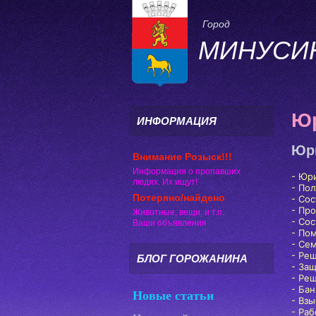
Город
МИНУСИ
Юр
ИНФОРМАЦИЯ
Юри
Внимание Розыск!!!
Информация о пропавших
- Юр
людях. Их ищут!
- По
Потеряно/найдено
- Со
- Пр
Животные, вещи, и т.п.
- Со
Ваши объявления
- По
- Се
- Реш
БЛОГ ГОРОЖАНИНА
- За
- Ре
- Бан
Новые статьи
- Взы
- Раб