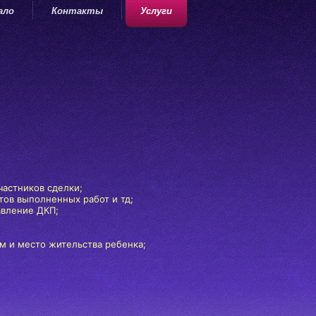
ало
Контакты
Услуги
частников сделки;
тов выполненных работ и тд;
вление ДКП;
м и место жительства ребенка;