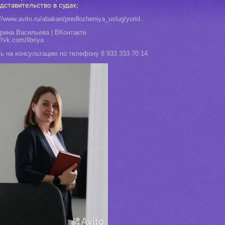
дставительство в судах;
://www.avito.ru/abakan/predlozheniya_uslug/yurid..
рина Васильева | ВКонтакте
//vk.com/libriya
ь на консультацию по телефону 8 933 333 70 14