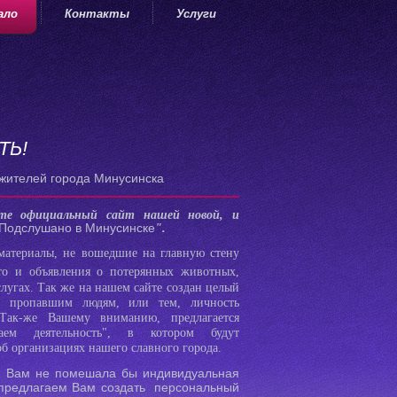
ало
Контакты
Услуги
ТЬ!
 жителей города Минусинска
ите официальный сайт нашей новой, и
Подслушано в Минусинске
".
материалы, не вошедшие на главную стену
то и объявления о потерянных животных,
лугах. Так же на нашем сайте создан целый
й пропавшим людям, или тем, личность
 Так-же Вашему вниманию, предлагается
аем деятельность", в котором будут
об организациях нашего славного города.
 и Вам не помешала бы индивидуальная
, предлагаем Вам создать персональный