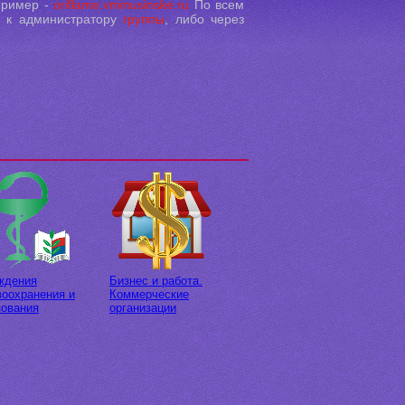
пример -
oriflame.vminusinske.ru
По всем
я к администратору
группы
, либо через
ждения
Бизнес и работа.
воохранения и
Коммерческие
зования
организации