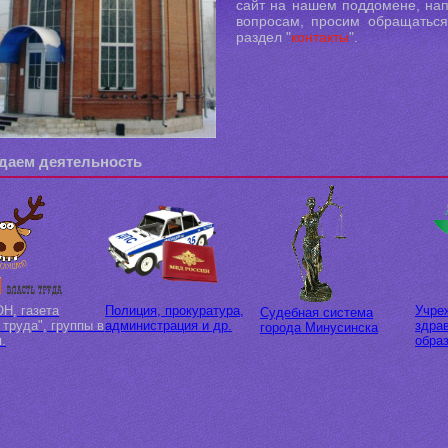
сайт на нашем поддомене, на
вопросам, просим обращатьс
раздел "
контакты
".
даем деятельность
Н, газета
Полиция, прокуратура,
Учре
Судебная система
 труда", группы в
администрация и др.
здра
города Минусинска
п.
обра