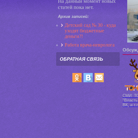
На данный момент новых
статей пока нет.
Архив записей:
Детский сад № 30 - куда
уходят бюджетные
деньги?!
Работа врача-невролога
Обсуж
ОБРАТНАЯ СВЯЗЬ
СМИ: ТО
"Власть
ВК, и т.